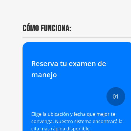
CÓMO FUNCIONA:
Reserva tu examen de
manejo
01
Elige la ubicación y fecha que mejor te
convenga. Nuestro sistema encontrará la
cita más rápida disponible.